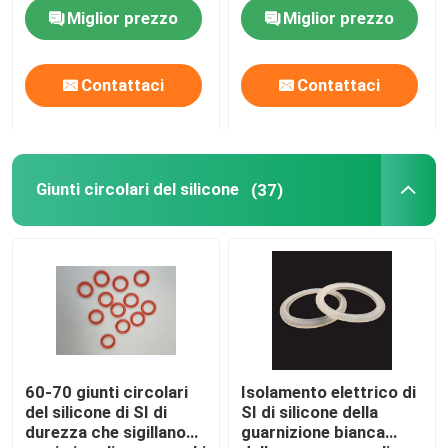
quadrato di resistenza
BACCANO 3869 del
Miglior prezzo
Miglior prezzo
all'usura NBR
nero di NBR per i
cuscinetti
Contattaci
Contattaci
Giunti circolari del silicone
(37)
60-70 giunti circolari
Isolamento elettrico di
del silicone di SI di
SI di silicone della
durezza che sigillano
guarnizione bianca