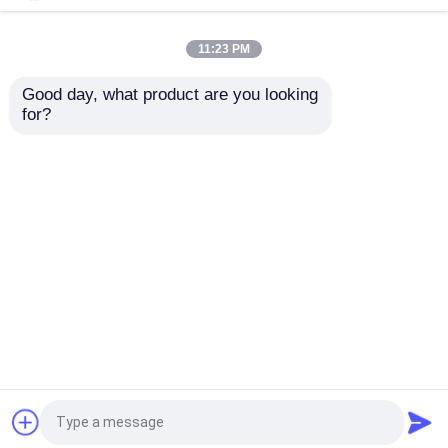
anneriscono la
EPDM Ring Gasket
resistenza bassa del
Chemical Resistance
vapore in attrezzatura
Electrical
11:23 PM
Miglior prezzo
Miglior prezzo
medica
Good day, what product are you looking 
for?
Contattaci
Contattaci
Osservi più
Casa
Circa noi
Contattaci
Desktop Site
Mappa del sito
Politica sulla privacy
Qualità
giunti circolari di gomma
Fabbrica
cinese.Copyright © 2026 Jiangsu Kunyuan
Rubber & Plastic Technology Co.,Ltd. All Rights
Reserved.