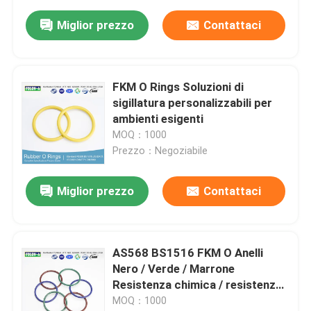
Miglior prezzo
Contattaci
FKM O Rings Soluzioni di
sigillatura personalizzabili per
ambienti esigenti
MOQ：1000
Prezzo：Negoziabile
Miglior prezzo
Contattaci
AS568 BS1516 FKM O Anelli
Nero / Verde / Marrone
Resistenza chimica / resistenza
agli oli Resistenza agli UV
MOQ：1000