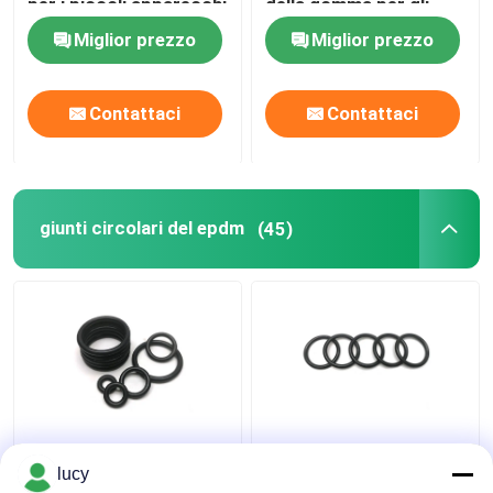
per i piccoli apparecchi
della gomma per gli
elettrodomestici
Miglior prezzo
Miglior prezzo
Contattaci
Contattaci
giunti circolari del epdm
(45)
70-80 i giunti circolari
Isolamento su
di durezza EPDM
ordinazione nero di
lucy