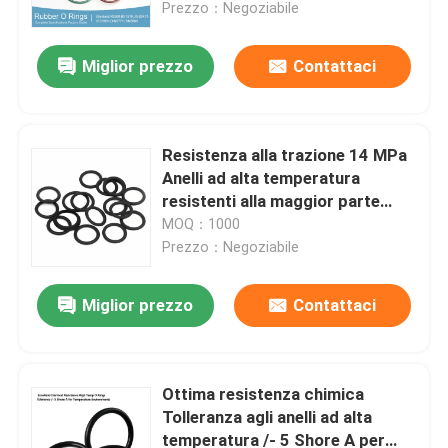
Prezzo：Negoziabile
Miglior prezzo
Contattaci
Resistenza alla trazione 14 MPa
Anelli ad alta temperatura
resistenti alla maggior parte
degli oli e dei solventi Soluzioni
MOQ：1000
di tenuta durevoli per
Prezzo：Negoziabile
applicazioni industriali
Miglior prezzo
Contattaci
Casa
Prodotti
Ottima resistenza chimica
Tolleranza agli anelli ad alta
temperatura /- 5 Shore A per
Video