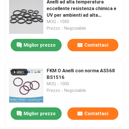
Anelli ad alta temperatura
eccellente resistenza chimica e
PTFE ha ricoperto il giunto circolare
UV per ambienti ad alta
temperatura
MOQ：1000
Prezzo：Negoziabile
Giunto circolare rivestito di
Miglior prezzo
Contattaci
ANELLO DI RINFORZO
Guarnizioni legate
FKM O Anelli con norma AS568
BS1516
MOQ：1000
Guarnizioni
Prezzo：Negoziabile
corredo del giunto circolare
Miglior prezzo
Contattaci