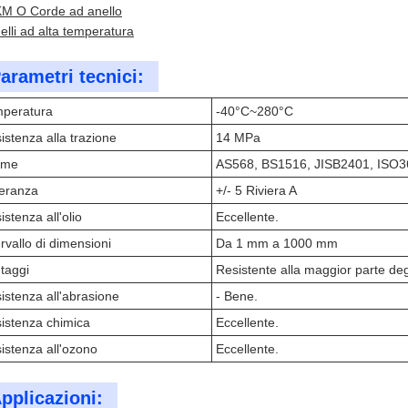
M O Corde ad anello
elli ad alta temperatura
arametri tecnici:
peratura
-40°C~280°C
istenza alla trazione
14 MPa
rme
AS568, BS1516, JISB2401, ISO3
leranza
+/- 5 Riviera A
istenza all'olio
Eccellente.
ervallo di dimensioni
Da 1 mm a 1000 mm
taggi
Resistente alla maggior parte degli
istenza all'abrasione
- Bene.
istenza chimica
Eccellente.
istenza all'ozono
Eccellente.
pplicazioni: