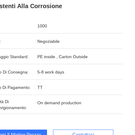
stenti Alla Corrosione
1000
:
Negoziabile
aggio Standard:
PE inside , Carton Outside
o Di Consegna:
5-8 work days
 Di Pagamento:
TT
tà Di
On demand production
vigionamento:
ieni Il Miglior Prezzo
Contattaci