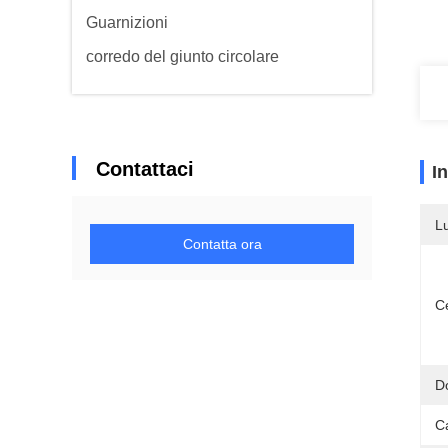
Guarnizioni
corredo del giunto circolare
Contattaci
I
L
Contatta ora
Ce
D
Ca