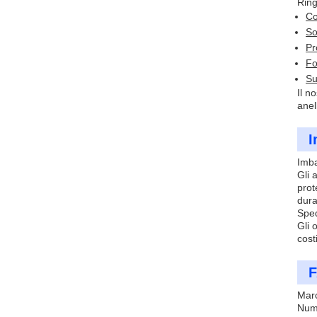
Ring
Co
So
Pr
Fo
Su
Il n
anel
I
Imba
Gli 
prot
dura
Sped
Gli 
cost
F
Mar
Nume