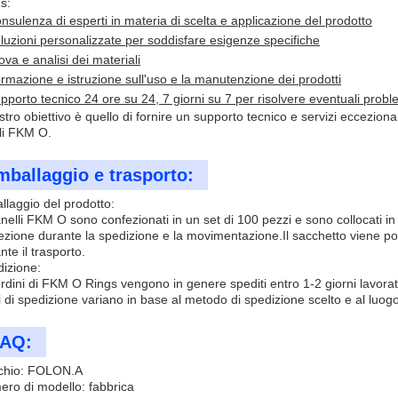
s:
nsulenza di esperti in materia di scelta e applicazione del prodotto
luzioni personalizzate per soddisfare esigenze specifiche
ova e analisi dei materiali
rmazione e istruzione sull'uso e la manutenzione dei prodotti
pporto tecnico 24 ore su 24, 7 giorni su 7 per risolvere eventuali prob
ostro obiettivo è quello di fornire un supporto tecnico e servizi eccezion
li FKM O.
mballaggio e trasporto:
llaggio del prodotto:
anelli FKM O sono confezionati in un set di 100 pezzi e sono collocati in 
ezione durante la spedizione e la movimentazione.Il sacchetto viene po
nte il trasporto.
izione:
ordini di FKM O Rings vengono in genere spediti entro 1-2 giorni lavora
i di spedizione variano in base al metodo di spedizione scelto e al luog
AQ:
chio: FOLON.A
ro di modello: fabbrica