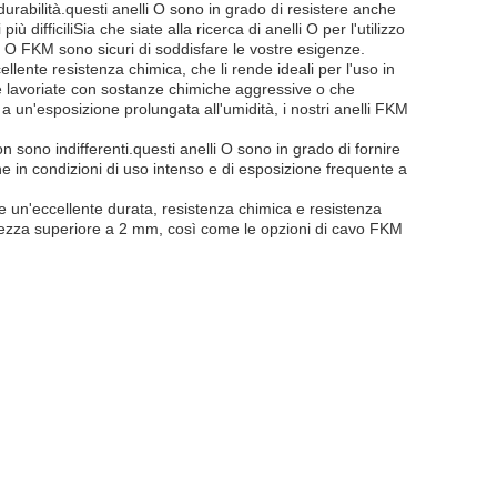
durabilità.questi anelli O sono in grado di resistere anche
iù difficiliSia che siate alla ricerca di anelli O per l'utilizzo
lli O FKM sono sicuri di soddisfare le vostre esigenze.
llente resistenza chimica, che li rende ideali per l'uso in
he lavoriate con sostanze chimiche aggressive o che
a un'esposizione prolungata all'umidità, i nostri anelli FKM
n sono indifferenti.questi anelli O sono in grado di fornire
 in condizioni di uso intenso e di esposizione frequente a
re un'eccellente durata, resistenza chimica e resistenza
ghezza superiore a 2 mm, così come le opzioni di cavo FKM