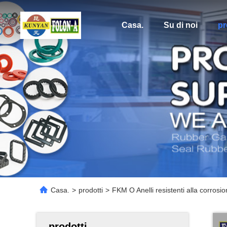
Casa.
Su di noi
pr
Casa.
>
prodotti
>
FKM O Anelli resistenti alla corrosio
prodotti