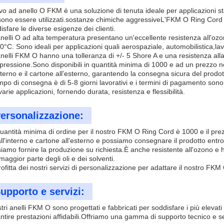
avo ad anello O FKM è una soluzione di tenuta ideale per applicazioni st
ono essere utilizzati.sostanze chimiche aggressiveL'FKM O Ring Cord è
isfare le diverse esigenze dei clienti.
anelli O ad alta temperatura presentano un'eccellente resistenza all'o
0°C. Sono ideali per applicazioni quali aerospaziale, automobilistica,lav
anelli FKM O hanno una tolleranza di +/- 5 Shore A e una resistenza alla
 pressione.Sono disponibili in quantità minima di 1000 e ad un prezzo n
interno e il cartone all'esterno, garantendo la consegna sicura del prodot
empo di consegna è di 5-8 giorni lavorativi e i termini di pagamento sono
varie applicazioni, fornendo durata, resistenza e flessibilità.
ersonalizzazione:
uantità minima di ordine per il nostro FKM O Ring Cord è 1000 e il prezz
ll'interno e cartone all'esterno e possiamo consegnare il prodotto entro
iamo fornire la produzione su richiesta.È anche resistente all'ozono e h
 maggior parte degli oli e dei solventi.
ofitta dei nostri servizi di personalizzazione per adattare il nostro FKM
upporto e servizi:
stri anelli FKM O sono progettati e fabbricati per soddisfare i più elevat
ntire prestazioni affidabili.Offriamo una gamma di supporto tecnico e se