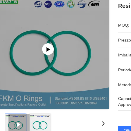
Resi
MOQ:
Prezzo
Imball
Period
Metodo
Capaci
Approv
Ott