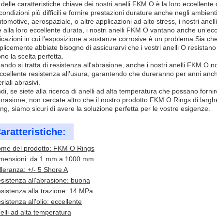
delle caratteristiche chiave dei nostri anelli FKM O è la loro eccellente 
 condizioni più difficili e fornire prestazioni durature anche negli ambienti p
utomotive, aerospaziale, o altre applicazioni ad alto stress, i nostri ane
e alla loro eccellente durata, i nostri anelli FKM O vantano anche un'ecce
icazioni in cui l'esposizione a sostanze corrosive è un problema.Sia c
licemente abbiate bisogno di assicurarvi che i vostri anelli O resistano 
no la scelta perfetta.
ando si tratta di resistenza all'abrasione, anche i nostri anelli FKM O no
ccellente resistenza all'usura, garantendo che dureranno per anni anche
riali abrasivi.
di, se siete alla ricerca di anelli ad alta temperatura che possano forni
abrasione, non cercate altro che il nostro prodotto FKM O Rings.di lar
ng, siamo sicuri di avere la soluzione perfetta per le vostre esigenze.
aratteristiche:
me del prodotto: FKM O Rings
mensioni: da 1 mm a 1000 mm
lleranza: +/- 5 Shore A
sistenza all'abrasione: buona
sistenza alla trazione: 14 MPa
sistenza all'olio: eccellente
elli ad alta temperatura