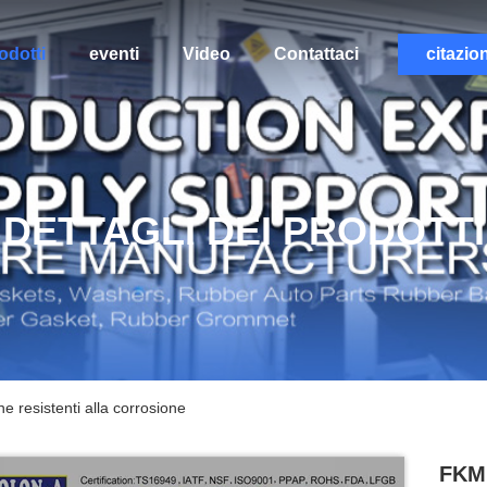
odotti
eventi
Video
Contattaci
citazio
DETTAGLI DEI PRODOTTI
ne resistenti alla corrosione
FKM 