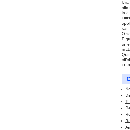
Una 
alle
in a
Oltr
appl
semp
O so
E qu
un'e
mate
Quin
all'
O Ri
C
No
Di
To
Re
Re
Re
An