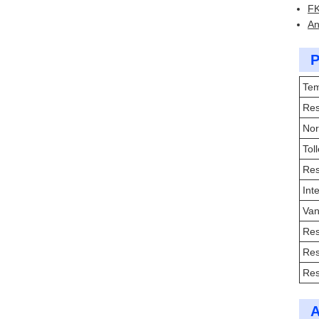
FK
An
P
Tem
Res
No
Tol
Res
Int
Van
Res
Res
Res
A