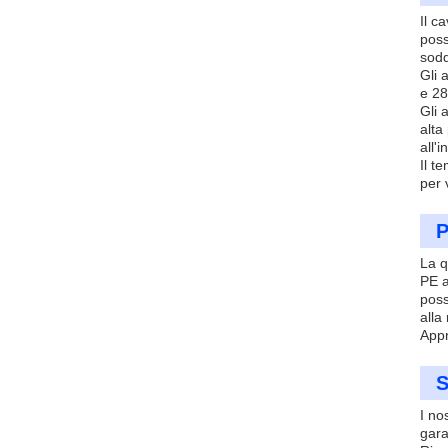
Il c
poss
sodd
Gli 
e 28
Gli 
alta
all'
Il t
per 
P
La q
PE a
poss
alla
Appr
S
I no
gara