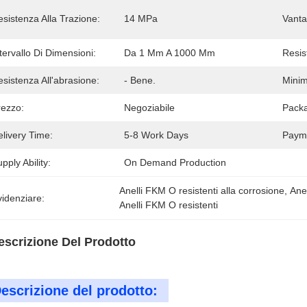
sistenza Alla Trazione:
14 MPa
Vanta
tervallo Di Dimensioni:
Da 1 Mm A 1000 Mm
Resist
sistenza All'abrasione:
- Bene.
Minim
rezzo:
Negoziabile
Packa
livery Time:
5-8 Work Days
Paym
pply Ability:
On Demand Production
Anelli FKM O resistenti alla corrosione
, 
Ane
idenziare:
Anelli FKM O resistenti
escrizione Del Prodotto
escrizione del prodotto: