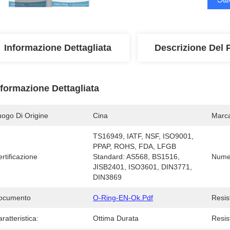
Informazione Dettagliata
Descrizione Del 
nformazione Dettagliata
uogo Di Origine
Cina
Marc
TS16949, IATF, NSF, ISO9001, 
PPAP, ROHS, FDA, LFGB  
rtificazione
Standard: AS568, BS1516, 
Numer
JISB2401, ISO3601, DIN3771, 
DIN3869
ocumento
O-Ring-EN-Ok.pdf
Resis
ratteristica:
Ottima Durata
Resis