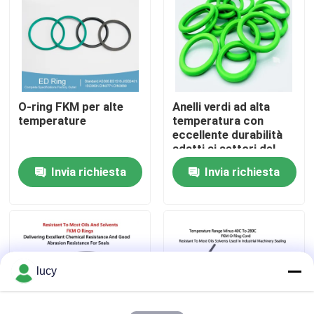
Chi siamo
Fatory Tour
O-ring FKM per alte
Anelli verdi ad alta
temperature
temperatura con
Controllo di qualità
eccellente durabilità
adatti ai settori del
petrolio, del gas e
Invia richiesta
Invia richiesta
Contattaci
dell'energia che
richiedono
componenti resistenti
notizie
al calore
Tutti i casi
lucy
giunti circolari di gomma