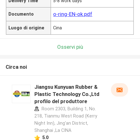
Delivery Time
5-8 work days
o-ring-EN-ok.pdf
Documento
Luogo di origine
Cina
Osservi più
Circa noi
Jiangsu Kunyuan Rubber &
Plastic Technology Co.,Ltd
profilo del produttore
Room 2303, Building 1, No.
218, Tianmu West Road (Kerry
Night Inn), Jing'an District,
Shanghai ,La CINA
5.0