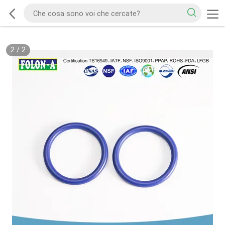
2
/
2