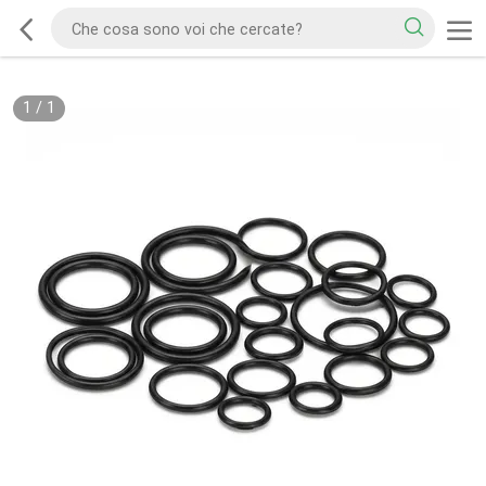
1
/
1