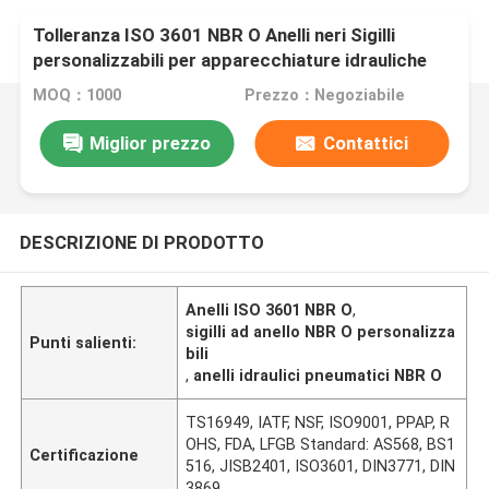
Tolleranza ISO 3601 NBR O Anelli neri Sigilli
personalizzabili per apparecchiature idrauliche
pneumatiche e componenti di macchine industriali
MOQ：1000
Prezzo：Negoziabile
Miglior prezzo
Contattici
DESCRIZIONE DI PRODOTTO
Anelli ISO 3601 NBR O
,
sigilli ad anello NBR O personalizza
Punti salienti:
bili
,
anelli idraulici pneumatici NBR O
TS16949, IATF, NSF, ISO9001, PPAP, R
OHS, FDA, LFGB Standard: AS568, BS1
Certificazione
516, JISB2401, ISO3601, DIN3771, DIN
3869