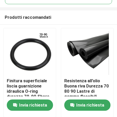
Prodotti raccomandati
Finitura superficiale
Resistenza all'olio
Casa
liscia guarnizione
Buona riva Durezza 70
idraulica O-ring
80 90 Lastre di
durezza 70-90 Shore
gomma flessibili
Prodotti
A ideale per pompe
personalizzabili Ideali
Invia richiesta
Invia richiesta
idrauliche, cilindri e
per soluzioni di
valvole
sigillatura e
Video