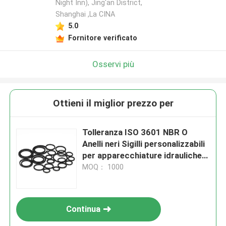
Night Inn), Jing'an District,
Shanghai ,La CINA
5.0
Fornitore verificato
Osservi più
Ottieni il miglior prezzo per
Tolleranza ISO 3601 NBR O
Anelli neri Sigilli personalizzabili
per apparecchiature idrauliche
pneumatiche e componenti di
MOQ： 1000
macchine industriali
Continua