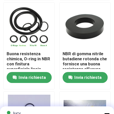
guarnizione
Chi siamo
Fatory Tour
Controllo di qualità
Buona resistenza
NBR di gomma nitrile
chimica, O-ring in NBR
butadiene rotonda che
Contattaci
con finitura
fornisce una buona
superficiale liscia,
resistenza all'usura
durezza 70-90 Shore
adatta a guarnizioni e
Invia richiesta
Invia richiesta
notizie
A, guarnizioni per le
parti meccaniche
industrie petrolifera,
resistenti al
del gas e chimica
combustibile
Tutti i casi
giunti circolari di gomma
lucy