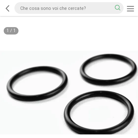
1
/
1