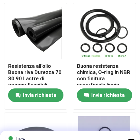
macchine industriali
Chi siamo
Fatory Tour
Controllo di qualità
Resistenza all'olio
Buona resistenza
Buona riva Durezza 70
chimica, O-ring in NBR
Contattaci
80 90 Lastre di
con finitura
gomma flessibili
superficiale liscia,
personalizzabili Ideali
durezza 70-90 Shore
Invia richiesta
Invia richiesta
notizie
per soluzioni di
A, guarnizioni per le
sigillatura e
industrie petrolifera,
guarnizione
del gas e chimica
Tutti i casi
giunti circolari di gomma
lucy