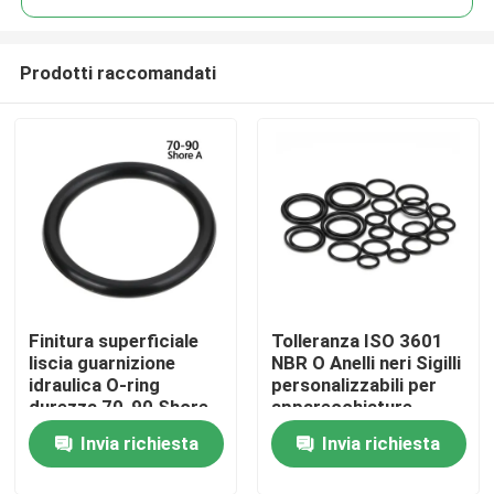
Prodotti raccomandati
Finitura superficiale
Tolleranza ISO 3601
Casa
liscia guarnizione
NBR O Anelli neri Sigilli
idraulica O-ring
personalizzabili per
durezza 70-90 Shore
apparecchiature
Prodotti
A ideale per pompe
idrauliche
Invia richiesta
Invia richiesta
idrauliche, cilindri e
pneumatiche e
valvole
componenti di
Video