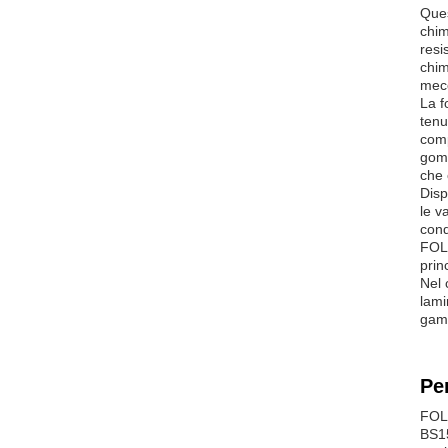
Ques
chim
resi
chim
mecc
La f
tenu
comp
gomm
che 
Disp
le v
cond
FOLO
prin
Nel 
lami
gamm
Pe
FOLO
BS15