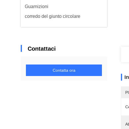
Guarnizioni
corredo del giunto circolare
Contattaci
Contatta ora
I
Pl
Ce
A