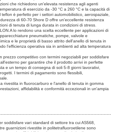
zioni che richiedono un'elevata resistenza agli agenti
 temperatura di esercizio da -30 °C a 260 °C e la capacità di
teflon è perfetto per i settori automobilistico, aerospaziale,
 durezza di 60-70 Shore D offre un'eccellente resistenza
oni di tenuta di lunga durata in condizioni di stress.
OLON.A lo rendono una scelta eccellente per applicazioni di
, apparecchiature pneumatiche, pompe, valvole e
ica e le proprietà di basso attrito dell'anello di tenuta in
do l'efficienza operativa sia in ambienti ad alta temperatura
un prezzo competitivo con termini negoziabili per soddisfare
ll'esterno per garantire che il prodotto arrivi in perfette
ta e un tempo di consegna di soli 5-8 giorni lavorativi,
getti. I termini di pagamento sono flessibili,
bale.
rivestita in fluorocarburo e l'anello di tenuta in gomma
prestazioni, affidabilità e conformità eccezionali in un'ampia
er soddisfare vari standard di settore tra cui AS568,
guarnizioni rivestite in politetrafluoroetilene sono