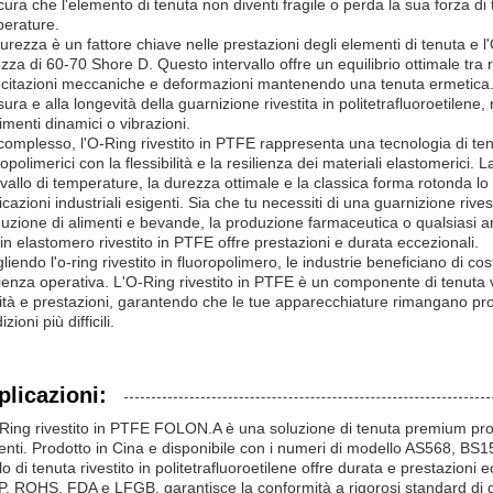
cura che l'elemento di tenuta non diventi fragile o perda la sua forza di te
erature.
urezza è un fattore chiave nelle prestazioni degli elementi di tenuta e 
zza di 60-70 Shore D. Questo intervallo offre un equilibrio ottimale tra rig
ecitazioni meccaniche e deformazioni mantenendo una tenuta ermetica. Il
usura e alla longevità della guarnizione rivestita in politetrafluoroetile
menti dinamici o vibrazioni.
complesso, l'O-Ring rivestito in PTFE rappresenta una tecnologia di ten
ropolimerici con la flessibilità e la resilienza dei materiali elastomerici.
rvallo di temperature, la durezza ottimale e la classica forma rotonda lo
icazioni industriali esigenti. Sia che tu necessiti di una guarnizione rives
uzione di alimenti e bevande, la produzione farmaceutica o qualsiasi amb
 in elastomero rivestito in PTFE offre prestazioni e durata eccezionali.
liendo l'o-ring rivestito in fluoropolimero, le industrie beneficiano di 
cienza operativa. L'O-Ring rivestito in PTFE è un componente di tenuta ve
ità e prestazioni, garantendo che le tue apparecchiature rimangano prot
zioni più difficili.
plicazioni:
Ring rivestito in PTFE FOLON.A è una soluzione di tenuta premium proget
enti. Prodotto in Cina e disponibile con i numeri di modello AS568, 
lo di tenuta rivestito in politetrafluoroetilene offre durata e prestazion
, ROHS, FDA e LFGB, garantisce la conformità a rigorosi standard di qua