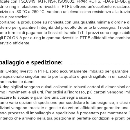
ificate con TS16949, IATF, NSF, ISO9001, PPAP, ROHS, FDA e LFGB, gara
stri o-ring in elastomero rivestiti in PTFE offrono un'eccellente resistenz
cizio da -30 °C a 260 °C. Vantano un'elevatissima resistenza alla trazio
ta e prestazioni.
ortiamo la produzione su richiesta con una quantità minima d'ordine di 
esterno per garantire l'integrità del prodotto durante la consegna. I nost
iamo termini di pagamento flessibili tramite T/T. I prezzi sono negoziabil
li FOLON.A per o-ring in gomma rivestiti in PTFE affidabili che combinan
ervizio efficiente.
ballaggio e spedizione:
stri O-Ring rivestiti in PTFE sono accuratamente imballati per garantire
e ispezionato singolarmente per la qualità e quindi sigillato in un sacche
aminazioni e danni.
O-ring sigillati vengono quindi collocati in robusti cartoni di dimensioni 
mo i movimenti e gli urti. Per ordini all'ingrosso, più cartoni vengono im
mizzare lo spazio e garantire una consegna sicura.
iamo varie opzioni di spedizione per soddisfare le tue esigenze, inclusi s
izioni vengono tracciate e gestite da vettori affidabili per garantire un
ostro processo di imballaggio e spedizione è progettato per mantenere l'i
ntendo che arrivino nella tua posizione in perfette condizioni e pronti pe