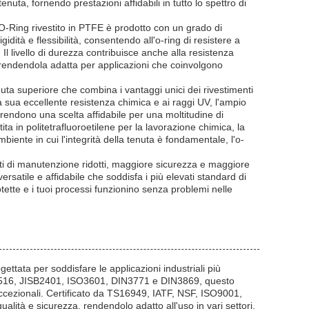
nuta, fornendo prestazioni affidabili in tutto lo spettro di
l'O-Ring rivestito in PTFE è prodotto con un grado di
idità e flessibilità, consentendo all'o-ring di resistere a
 livello di durezza contribuisce anche alla resistenza
ne, rendendola adatta per applicazioni che coinvolgono
uta superiore che combina i vantaggi unici dei rivestimenti
 La sua eccellente resistenza chimica e ai raggi UV, l'ampio
 rendono una scelta affidabile per una moltitudine di
tita in politetrafluoroetilene per la lavorazione chimica, la
iente in cui l'integrità della tenuta è fondamentale, l'o-
costi di manutenzione ridotti, maggiore sicurezza e maggiore
rsatile e affidabile che soddisfa i più elevati standard di
ette e i tuoi processi funzionino senza problemi nelle
tata per soddisfare le applicazioni industriali più
BS1516, JISB2401, ISO3601, DIN3771 e DIN3869, questo
i eccezionali. Certificato da TS16949, IATF, NSF, ISO9001,
lità e sicurezza, rendendolo adatto all'uso in vari settori.