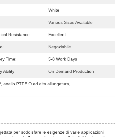
:
White
Various Sizes Available
cal Resistance:
Excellent
o:
Negoziabile
ery Time:
5-8 Work Days
 Ability:
On Demand Production
V
, 
anello PTFE O ad alta allungatura
, 
ettata per soddisfare le esigenze di varie applicazioni