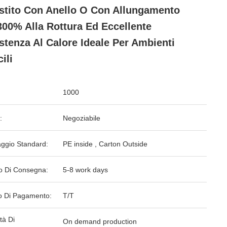
stito Con Anello O Con Allungamento
300% Alla Rottura Ed Eccellente
stenza Al Calore Ideale Per Ambienti
cili
1000
:
Negoziabile
aggio Standard:
PE inside , Carton Outside
o Di Consegna:
5-8 work days
 Di Pagamento:
T/T
tà Di
On demand production