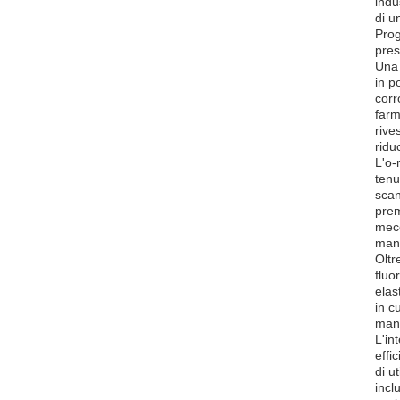
indu
di u
Prog
pres
Una 
in p
corr
farm
rive
ridu
L'o-
tenu
scan
prem
mecc
man
Oltr
fluo
elas
in c
mant
L'in
effi
di u
incl