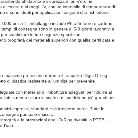
ntendo affidabilità e sicurezza di prim'ordine.
a al calore e ai raggi UV, con un intervallo di temperatura di
ne e sono ideali per applicazioni esigenti che richiedono
1000 pezzi. L'imballaggio include PE all'interno e cartone
ri tempi di consegna sono in genere di 5-8 giorni lavorativi e
i per soddisfare le tue esigenze specifiche.
o proprietà dei materiali superiori con qualità certificata e
 la massima protezione durante il trasporto. Ogni O-ring
tto di plastica resistente all'umidità per prevenire
adeguate con materiali di imbottitura adeguati per ridurre al
ballati in modo sicuro in scatole di spedizione più grandi per
ervizi espressi, standard e di trasporto merci. Tutte le
a consegna puntuale e sicura.
ntegrità e le prestazioni degli O-Ring rivestiti in PTFE,
r l'uso.