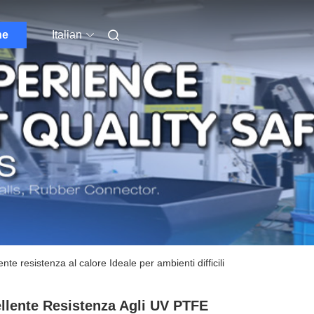
ne
Italian
e resistenza al calore Ideale per ambienti difficili
llente Resistenza Agli UV PTFE