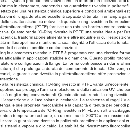
striali. Questo prodotto innovativo combina le proprietà eccezionali di un
n'anima in elastomero, ottenendo una guarnizione rivestita in politetraflu
ettato per una resistenza chimica superiore e condizioni ambientali est
tazioni di lunga durata ed eccellenti capacità di tenuta in un'ampia gam
delle caratteristiche più notevoli di questo o-ring rivestito in fluoropol
olitetrafluoroetilene (PTFE) fornisce una robusta barriera contro sostanz
osive. Questo rende l'O-Ring rivestito in PTFE una scelta ideale per l'u
aceutica, trasformazione alimentare e altre industrie in cui l'esposizi
stito in fluoropolimero mantiene la sua integrità e l'efficacia della tenut
cendo il rischio di perdite e contaminazioni.
ring in elastomero rivestito in PTFE è progettato con una classica fo
ta affidabile in applicazioni statiche e dinamiche. Questo profilo rotond
alature e configurazioni di flange. La forma contribuisce a ridurre al mi
atura, il che prolunga la durata del componente di tenuta. Che venga ut
anici, la guarnizione rivestita in politetrafluoroetilene offre prestazioni di
utenzione.
e alla resistenza chimica, l'O-Ring rivestito in PTFE vanta un'eccellente r
ropolimerico protegge l'anima in elastomero dalle radiazioni UV, che p
ticità negli o-ring convenzionali. Questo attributo rende l'o-ring rivesti
ui l'esposizione alla luce solare è inevitabile. La resistenza ai raggi UV 
enga le sue proprietà meccaniche e la capacità di tenuta per periodi p
tervallo di temperatura dell'O-Ring rivestito in PTFE è un altro vantag
ciente a temperature estreme, da un minimo di -200°C a un massimo di
tilizzare la guarnizione rivestita in politetrafluoroetilene in applicazioni 
usi sistemi a vapore e olio caldo. La stabilità del rivestimento fluoropol