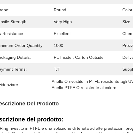
hape:
Round
Color
nsile Strength:
Very High
Size:
v Resistance:
Excellent
Chemi
inimum Order Quantity:
1000
Prezz
ckaging Details:
PE Inside , Carton Outside
Deliv
ayment Terms:
T/T
Supply
Anello O rivestito in PTFE resistente agli U
idenziare:
Anello PTFE O resistente al calore
escrizione Del Prodotto
scrizione del prodotto:
Ring rivestito in PTFE è una soluzione di tenuta ad alte prestazioni prog