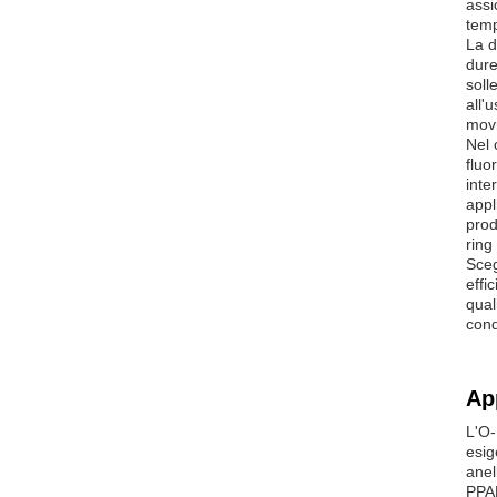
assi
temp
La d
dure
soll
all'
movi
Nel 
fluo
inte
appl
prod
ring
Sceg
effi
qual
condi
Ap
L'O-
esig
anel
PPAP