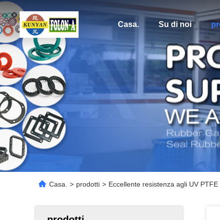
Casa.
Su di noi
pr
Casa.
>
prodotti
>
Eccellente resistenza agli UV PTFE r
prodotti