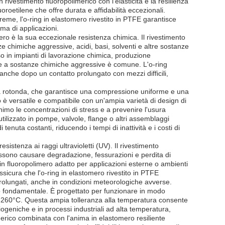
 rivestimento fluoropolimerico con l'elasticità e la resilienza
oroetilene che offre durata e affidabilità eccezionali.
reme, l'o-ring in elastomero rivestito in PTFE garantisce
ma di applicazioni.
imero è la sua eccezionale resistenza chimica. Il rivestimento
e chimiche aggressive, acidi, basi, solventi e altre sostanze
so in impianti di lavorazione chimica, produzione
one a sostanze chimiche aggressive è comune. L'o-ring
a anche dopo un contatto prolungato con mezzi difficili,
rma rotonda, che garantisce una compressione uniforme e una
o è versatile e compatibile con un'ampia varietà di design di
nimo le concentrazioni di stress e a prevenire l'usura
ilizzato in pompe, valvole, flange o altri assemblaggi
 tenuta costanti, riducendo i tempi di inattività e i costi di
esistenza ai raggi ultravioletti (UV). Il rivestimento
ossono causare degradazione, fessurazioni e perdita di
to in fluoropolimero adatto per applicazioni esterne o ambienti
assicura che l'o-ring in elastomero rivestito in PTFE
rolungati, anche in condizioni meteorologiche avverse.
gio fondamentale. È progettato per funzionare in modo
 260°C. Questa ampia tolleranza alla temperatura consente
criogeniche e in processi industriali ad alta temperatura,
imerico combinata con l'anima in elastomero resiliente