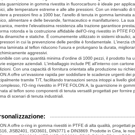
ta guarnizione in gomma rivestita in fluorocarburo è ideale per applica
ici, alle temperature estreme e alle alte pressioni. Con un intervallo di
stere a pressioni fino a 1000 bar, l'anello di tenuta in gomma laminata al 
ico, alimentare e delle bevande, farmaceutico e manifatturiero. La sua
anica, mentre l'elevatissima resistenza alla trazione garantisce prestazi
orma rotonda e la costruzione affidabile dell'O-ring rivestito in PTFE F
ta dinamiche e statiche. È comunemente utilizzato in sistemi idraulici
ressori in cui la prevenzione delle perdite è fondamentale. L'inerzia chim
a laminata al teflon riducono l'usura e prolungano la durata, miglioran
chimicamente aggressivi.
onibile con una quantità minima d'ordine di 1000 pezzi, il prodotto ha 
arie esigenze aziendali. L'imballaggio include PE all'interno con cartone a
izioni. Con una capacità di fornitura orientata alla produzione su richies
N.A offre un'evasione rapida per soddisfare le scadenze urgenti dei pro
cipalmente tramite T/T, facilitando transazioni senza intoppi a livello glo
complesso, l'O-ring rivestito in PTFE FOLON.A, la guarnizione in gomma 
nata al teflon sono componenti di tenuta versatili progettati per fornire 
a di scenari di tenuta industriali.
rsonalizzazione:
N.A offre o-ring in gomma rivestiti in PTFE di alta qualità, progettati p
16, JISB2401, ISO3601, DIN3771 e DIN3869. Prodotte in Cina, le nostre 