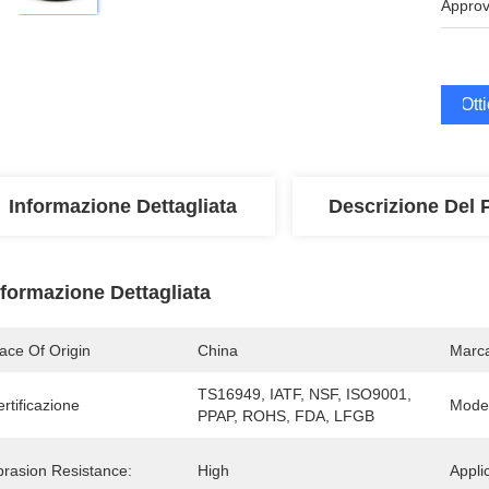
Approv
Ott
Informazione Dettagliata
Descrizione Del 
nformazione Dettagliata
ace Of Origin
China 
Marc
TS16949, IATF, NSF, ISO9001, 
rtificazione
Mode
PPAP, ROHS, FDA, LFGB 
brasion Resistance:
High
Appli