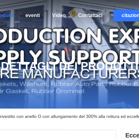
odotti
eventi
Video
Contattaci
citazio
DETTAGLI DEI PRODOTTI
ivestito con anello O con allungamento del 300% alla rottura ed eccellent
Ecce