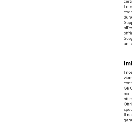
cert
I no
eser
dura
Supp
all'
offr
Sceg
un s
Im
I no
vien
cont
Gli 
mini
otti
Offr
sped
Il n
gara