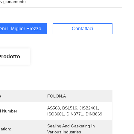
vigionamento:
ieni Il Miglior Prezzo
Contattaci
Prodotto
a
FOLON.A
AS568, BS1516, JISB2401, 
l Number
ISO3601, DIN3771, DIN3869
Sealing And Gasketing In 
cation:
Various Industries