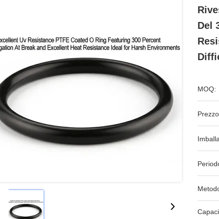
Rive
Del 
Resi
Diffi
MOQ:
Prezzo
Imball
Period
Metodo
Capaci