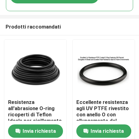
Prodotti raccomandati
Casa
Resistenza
Eccellente resistenza
all'abrasione O-ring
agli UV PTFE rivestito
ricoperti di Teflon
con anello O con
Prodotti
Ideale per sigillamento
allungamento del
e guarnizione Diversi
300% alla rottura ed
Invia richiesta
Invia richiesta
settori resistenti a
eccellente resistenza
Video