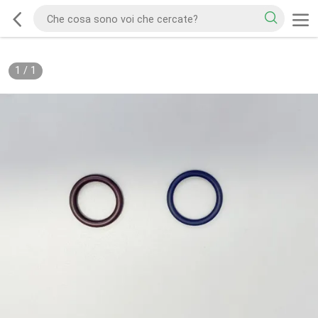
1
/
1