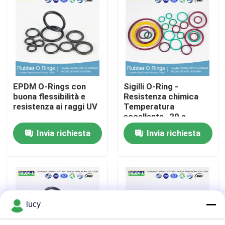
Chi siamo
Fatory Tour
EPDM O-Rings con
Sigilli O-Ring -
Controllo di qualità
buona flessibilità e
Resistenza chimica
resistenza ai raggi UV
Temperatura
eccellente -20 a
Contattaci
+180°C Alto
Invia richiesta
Invia richiesta
allungamento
notizie
Tutti i casi
lucy
giunti circolari di gomma