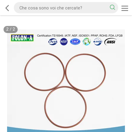
2
/
2