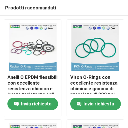
Prodotti raccomandati
Anelli O EPDM flessibili
Viton O-Rings con
con eccellente
eccellente resistenza
resistenza chimica e
chimica e gamma di
Casa
buona resistenza agli
pressione di 000 psi
UV
Invia richiesta
Invia richiesta
Prodotti
Video