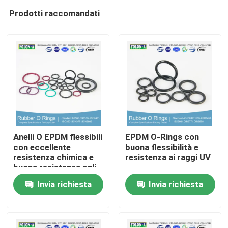
Prodotti raccomandati
Anelli O EPDM flessibili
EPDM O-Rings con
con eccellente
buona flessibilità e
resistenza chimica e
resistenza ai raggi UV
Casa
buona resistenza agli
UV
Invia richiesta
Invia richiesta
Prodotti
Video