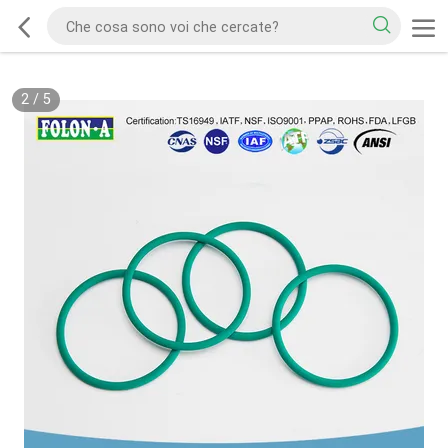
2
/
5