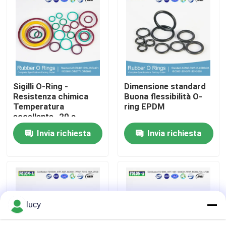
Chi siamo
Fatory Tour
Sigilli O-Ring -
Dimensione standard
Controllo di qualità
Resistenza chimica
Buona flessibilità O-
Temperatura
ring EPDM
eccellente -20 a
Contattaci
+180°C Alto
Invia richiesta
Invia richiesta
allungamento
notizie
Tutti i casi
lucy
giunti circolari di gomma