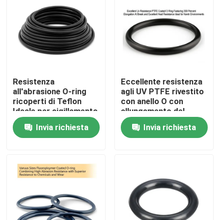
Resistenza
Eccellente resistenza
all'abrasione O-ring
agli UV PTFE rivestito
ricoperti di Teflon
con anello O con
Ideale per sigillamento
allungamento del
e guarnizione Diversi
300% alla rottura ed
Invia richiesta
Invia richiesta
settori resistenti a
eccellente resistenza
sostanze chimiche
al calore Ideale per
ambienti difficili
Casa
Prodotti
Video