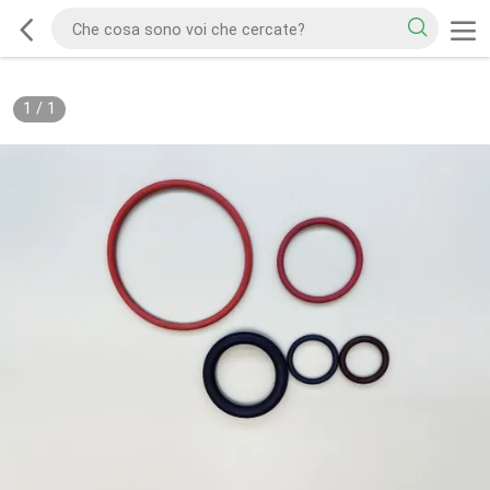
1
/
1