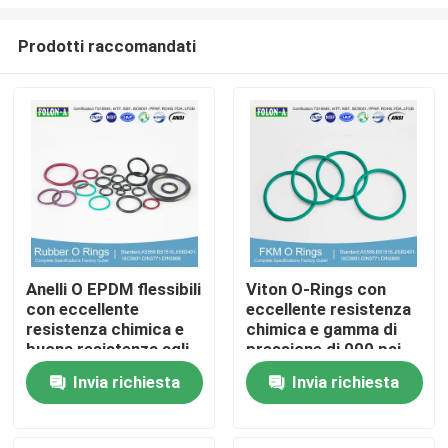
Prodotti raccomandati
Anelli O EPDM flessibili
Viton O-Rings con
con eccellente
eccellente resistenza
Casa
resistenza chimica e
chimica e gamma di
buona resistenza agli
pressione di 000 psi
UV
Prodotti
Invia richiesta
Invia richiesta
Video