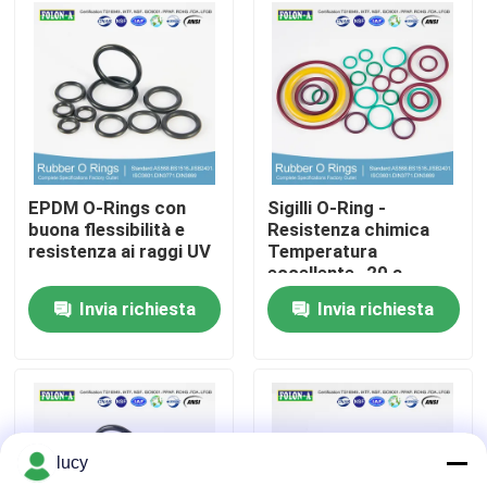
Chi siamo
Fatory Tour
Controllo di qualità
EPDM O-Rings con
Sigilli O-Ring -
buona flessibilità e
Resistenza chimica
resistenza ai raggi UV
Temperatura
Contattaci
eccellente -20 a
+180°C Alto
Invia richiesta
Invia richiesta
allungamento
notizie
Tutti i casi
lucy
giunti circolari di gomma