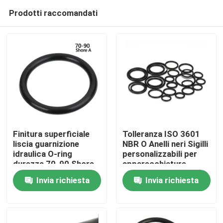
Prodotti raccomandati
Finitura superficiale
Tolleranza ISO 3601
liscia guarnizione
NBR O Anelli neri Sigilli
idraulica O-ring
personalizzabili per
durezza 70-90 Shore
apparecchiature
A ideale per pompe
idrauliche
Invia richiesta
Invia richiesta
idrauliche, cilindri e
pneumatiche e
valvole
componenti di
macchine industriali