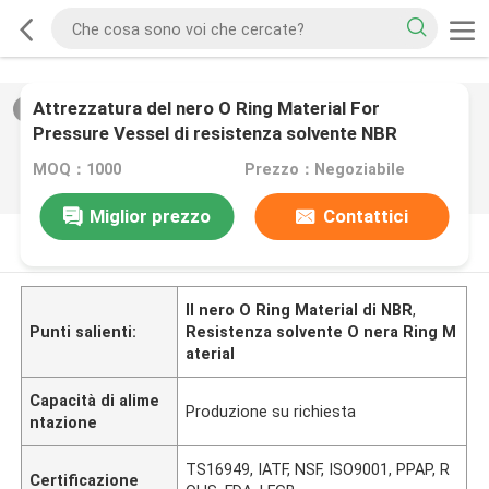
Attrezzatura del nero O Ring Material For
2
/
0
Pressure Vessel di resistenza solvente NBR
MOQ：1000
Prezzo：Negoziabile
Miglior prezzo
Contattici
DESCRIZIONE DI PRODOTTO
Il nero O Ring Material di NBR
,
Punti salienti:
Resistenza solvente O nera Ring M
aterial
Capacità di alime
Produzione su richiesta
ntazione
TS16949, IATF, NSF, ISO9001, PPAP, R
Certificazione