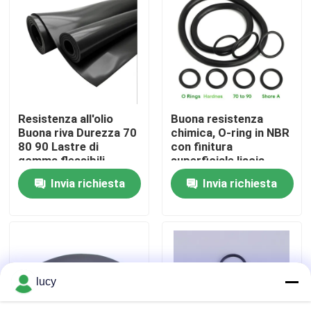
Resistenza all'olio
Buona resistenza
Buona riva Durezza 70
chimica, O-ring in NBR
80 90 Lastre di
con finitura
gomma flessibili
superficiale liscia,
personalizzabili Ideali
durezza 70-90 Shore
Invia richiesta
Invia richiesta
per soluzioni di
A, guarnizioni per le
sigillatura e
industrie petrolifera,
guarnizione
del gas e chimica
Casa
Prodotti
lucy
Video