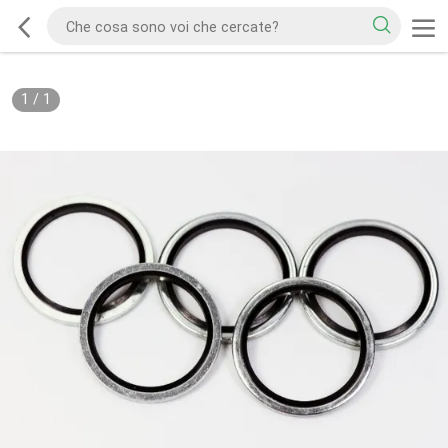
1
/
1