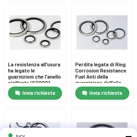
Chi siamo
Fatory Tour
Controllo di qualità
La resistenza all'usura
Perdita legata di Ring
ha legato le
Corrosion Resistance
Contattaci
guarnizioni che l'anello
Fuel Anti della
sigillante ISO9001
guarnizione dell'olio
della guarnizione
idraulico
Invia richiesta
Invia richiesta
notizie
dell'olio idraulico ha
approvato
Tutti i casi
giunti circolari di gomma
lucy