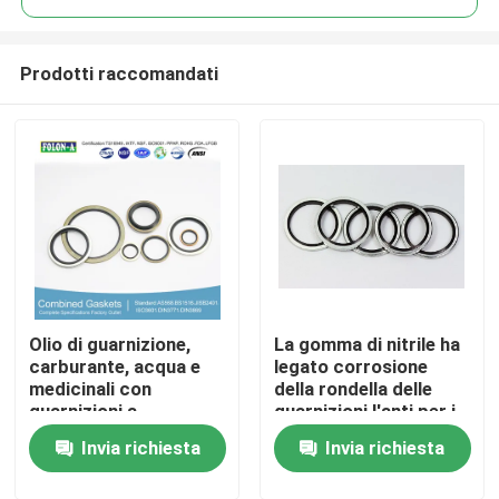
Prodotti raccomandati
Olio di guarnizione,
La gomma di nitrile ha
Casa
carburante, acqua e
legato corrosione
medicinali con
della rondella delle
guarnizioni a
guarnizioni l'anti per i
Prodotti
pressione
cilindri
Invia richiesta
Invia richiesta
Video