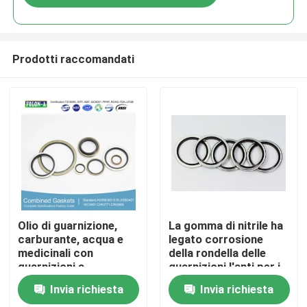
Prodotti raccomandati
Casa
Olio di guarnizione,
La gomma di nitrile ha
carburante, acqua e
legato corrosione
medicinali con
della rondella delle
Prodotti
guarnizioni a
guarnizioni l'anti per i
pressione
cilindri
Invia richiesta
Invia richiesta
Video