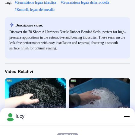
Tag:
#
Guarnizione legata idraulica
#
Guarnizione legata della rondella
#
Rondella legata del metallo
Descrizione video:
Discover the 70 Shore A Hardness Nitrile Rubber Bonded Seals, perfect for high-
pressure applications in the automotive and bearing industries. These seals ensure
leak-free performance with easy installation and removal, featuring a smooth
surface finish for optimal sealing.
Video Relativi
00:14
00:14
lucy
O-ring in gomma
di gomma o di anello, di silicone
B Origini Di Gomma
B Origini Di Gomma
May 31, 2024
May 31, 2024