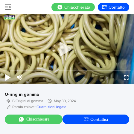
Chiacchierata
Contatto
O-ring in gomma
B Origini di gomma
May 30, 2024
Parola chiave:
Guarnizioni legate
Chiacchierare
Contattici