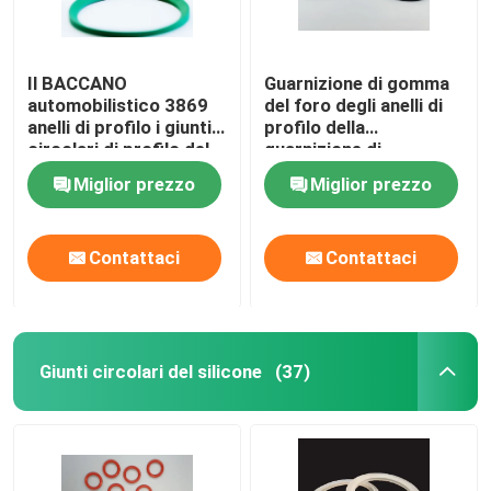
Il BACCANO
Guarnizione di gomma
automobilistico 3869
del foro degli anelli di
anelli di profilo i giunti
profilo della
circolari di profilo del
guarnizione di
quadrato di resistenza
BACCANO 3869 del
Miglior prezzo
Miglior prezzo
all'usura NBR
nero di NBR per i
cuscinetti
Contattaci
Contattaci
Giunti circolari del silicone
(37)