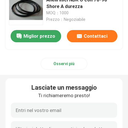
Shore A durezza
MOQ：1000
Giunti circolari di NBR
Prezzo：Negoziabile
Giunti circolari di FKM
Miglior prezzo
Contattaci
BACCANO 3869 anelli di profilo
Osservi più
Giunti circolari del silicone
Lasciate un messaggio
giunti circolari del epdm
Ti richiameremo presto!
Guarnizioni di Walform
Parti di gomma su ordinazione