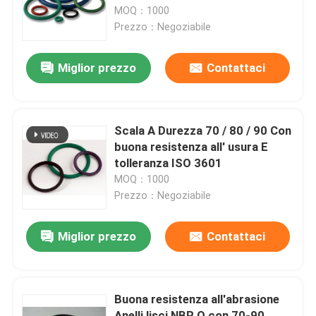
MOQ：1000
Prezzo：Negoziabile
Chi siamo
Miglior prezzo
Contattaci
Fatory Tour
Controllo di qualità
Scala A Durezza 70 / 80 / 90 Con
buona resistenza all' usura E
tolleranza ISO 3601
Contattaci
MOQ：1000
Prezzo：Negoziabile
notizie
Miglior prezzo
Contattaci
Tutti i casi
Buona resistenza all'abrasione
giunti circolari di gomma
Anelli lisci NBR O con 70-90