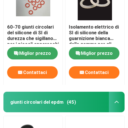
60-70 giunti circolari
Isolamento elettrico di
del silicone di SI di
SI di silicone della
durezza che sigillano
guarnizione bianca
per i piccoli apparecchi
della gomma per gli
elettrodomestici
Miglior prezzo
Miglior prezzo
Contattaci
Contattaci
giunti circolari del epdm
(45)