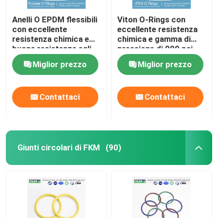
Anelli O EPDM flessibili
Viton O-Rings con
con eccellente
eccellente resistenza
resistenza chimica e
chimica e gamma di
buona resistenza agli
pressione di 000 psi
UV
Miglior prezzo
Miglior prezzo
Contattaci
Contattaci
Giunti circolari di FKM
(90)