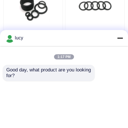
70-80 i giunti circolari
Isolamento su
di durezza EPDM
ordinazione nero di
lucy
anneriscono la
EPDM Ring Gasket
resistenza bassa del
Chemical Resistance
vapore in attrezzatura
Electrical
1:17 PM
Miglior prezzo
Miglior prezzo
medica
Good day, what product are you looking 
for?
Contattaci
Contattaci
Osservi più
Casa
Circa noi
Contattaci
Desktop Site
Mappa del sito
Politica sulla privacy