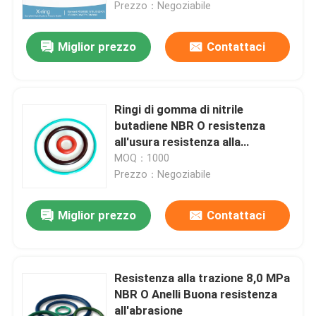
Prezzo：Negoziabile
Miglior prezzo
Contattaci
Ringi di gomma di nitrile
butadiene NBR O resistenza
all'usura resistenza alla
pressione fino a 40 bar
MOQ：1000
Prezzo：Negoziabile
Miglior prezzo
Contattaci
Casa
Prodotti
Resistenza alla trazione 8,0 MPa
NBR O Anelli Buona resistenza
all'abrasione
Video