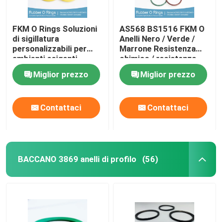
FKM O Rings Soluzioni
AS568 BS1516 FKM O
di sigillatura
Anelli Nero / Verde /
personalizzabili per
Marrone Resistenza
ambienti esigenti
chimica / resistenza
agli oli Resistenza agli
Miglior prezzo
Miglior prezzo
UV
Contattaci
Contattaci
BACCANO 3869 anelli di profilo
(56)