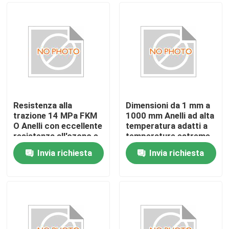
Resistenza alla
Dimensioni da 1 mm a
trazione 14 MPa FKM
1000 mm Anelli ad alta
O Anelli con eccellente
temperatura adatti a
resistenza all'ozono e
temperature estreme
standard BS1516
da meno 40 °C a 280
Invia richiesta
Invia richiesta
progettati per
°C che forniscono
Casa
soluzioni di
soluzioni di tenuta
sigillamento
Prodotti
Video