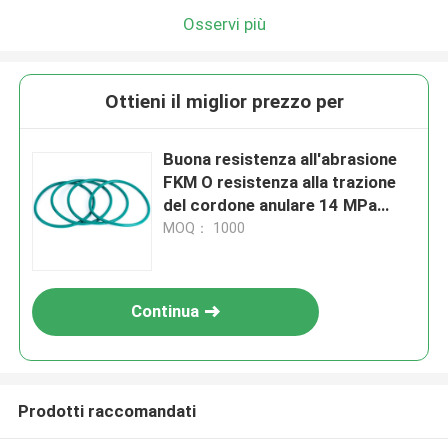
Osservi più
Ottieni il miglior prezzo per
Buona resistenza all'abrasione
FKM O resistenza alla trazione
del cordone anulare 14 MPa
Adatta a ambienti difficili e
MOQ： 1000
resistenza chimica
Continua
Prodotti raccomandati