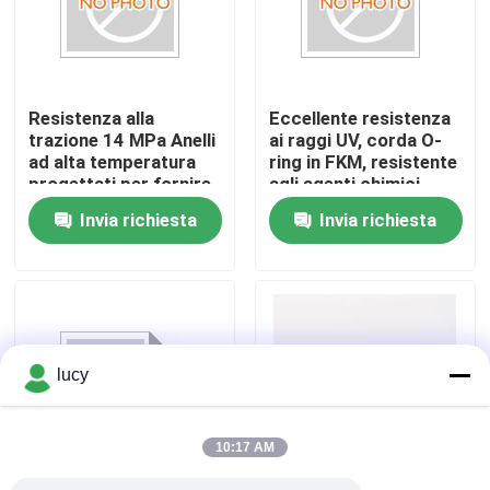
Chi siamo
Resistenza alla
Eccellente resistenza
Fatory Tour
trazione 14 MPa Anelli
ai raggi UV, corda O-
ad alta temperatura
ring in FKM, resistente
progettati per fornire
agli agenti chimici,
Controllo di qualità
una buona resistenza
durevole, corda
Invia richiesta
Invia richiesta
all'abrasione e
sigillante adatta per
stabilità di tenuta a
ambienti chimici
Contattaci
lungo termine
aggressivi
notizie
lucy
Tutti i casi
10:17 AM
giunti circolari di gomma