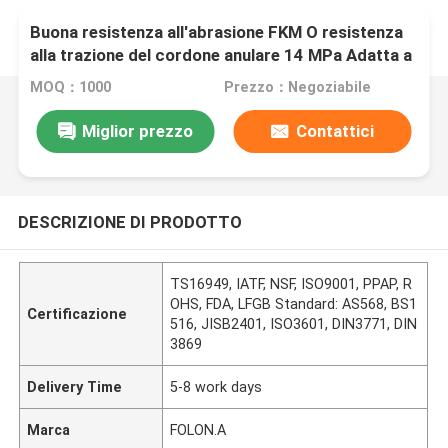
Buona resistenza all'abrasione FKM O resistenza
alla trazione del cordone anulare 14 MPa Adatta a
ambienti difficili e resistenza chimica
MOQ：1000
Prezzo：Negoziabile
Miglior prezzo
Contattici
DESCRIZIONE DI PRODOTTO
TS16949, IATF, NSF, ISO9001, PPAP, R
OHS, FDA, LFGB Standard: AS568, BS1
Certificazione
516, JISB2401, ISO3601, DIN3771, DIN
3869
Delivery Time
5-8 work days
Marca
FOLON.A