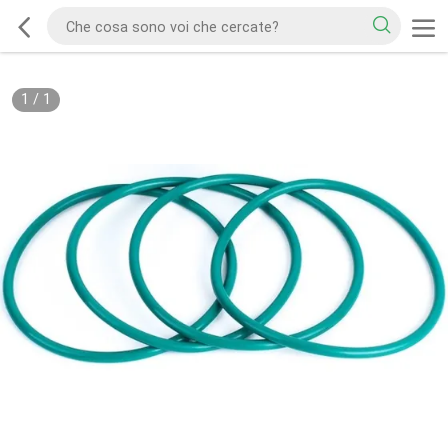
1
/
1