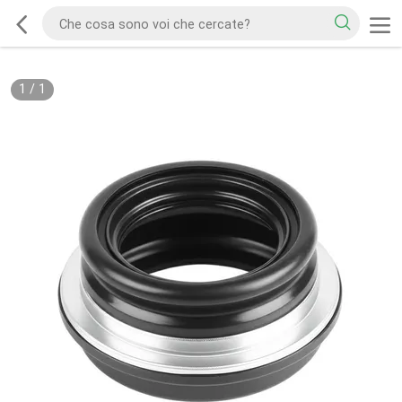
1
/
1