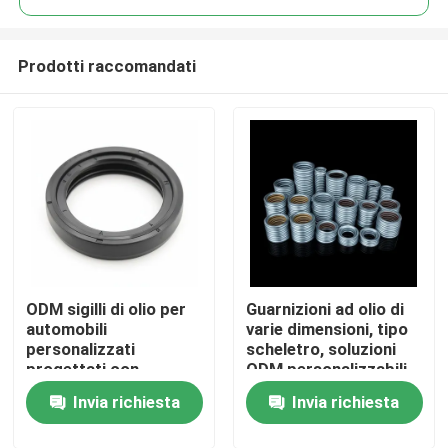
Prodotti raccomandati
ODM sigilli di olio per
Guarnizioni ad olio di
Casa
automobili
varie dimensioni, tipo
personalizzati
scheletro, soluzioni
progettati con
ODM personalizzabili
Prodotti
precisione per una
per la tenuta di
Invia richiesta
Invia richiesta
maggiore durata e
macchinari e
prevenzione delle
attrezzature pesanti
Video