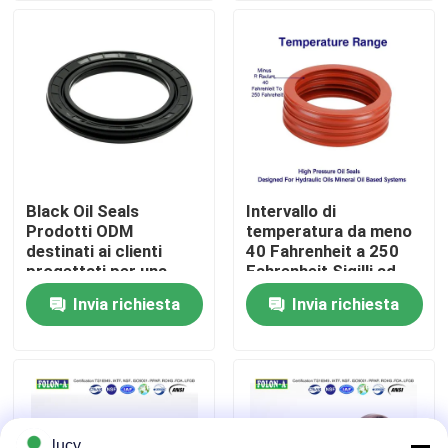
perdite nei sistemi dei
veicoli
Chi siamo
Fatory Tour
Controllo di qualità
Black Oil Seals
Intervallo di
Prodotti ODM
temperatura da meno
Contattaci
destinati ai clienti
40 Fahrenheit a 250
progettati per una
Fahrenheit Sigilli ad
maggiore durata e
alta pressione per olio
Invia richiesta
Invia richiesta
notizie
resistenza in ambienti
idraulico Sistemi a
difficili
base di olio minerale
Tutti i casi
giunti circolari di gomma
lucy