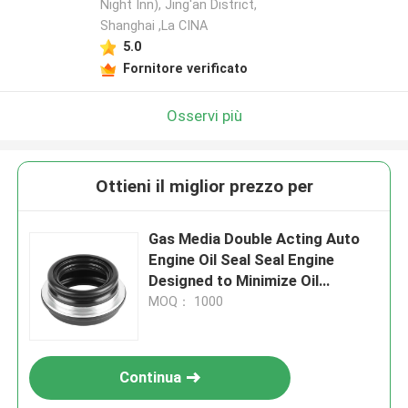
Night Inn), Jing'an District,
Shanghai ,La CINA
5.0
Fornitore verificato
Osservi più
Ottieni il miglior prezzo per
Gas Media Double Acting Auto
Engine Oil Seal Seal Engine
Designed to Minimize Oil
Leakage and Maximize Engine
MOQ： 1000
Durability
Continua