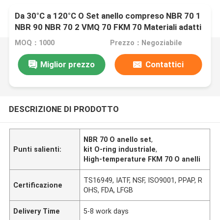
Da 30°C a 120°C O Set anello compreso NBR 70 1
NBR 90 NBR 70 2 VMQ 70 FKM 70 Materiali adatti
a vari usi industriali
MOQ：1000
Prezzo：Negoziabile
Miglior prezzo
Contattici
DESCRIZIONE DI PRODOTTO
NBR 70 O anello set
,
Punti salienti:
kit O-ring industriale
,
High-temperature FKM 70 O anelli
TS16949, IATF, NSF, ISO9001, PPAP, R
Certificazione
OHS, FDA, LFGB
Delivery Time
5-8 work days