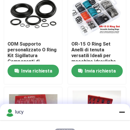
Chi siamo
Fatory Tour
ODM Supporto
OR-15 O Ring Set
personalizzato O Ring
Anelli di tenuta
Controllo di qualità
Kit Sigillatura
versatili Ideali per
Componenti di
macchine idrauliche
guarnizione Ampia
Dispositivi pneumatici
Invia richiesta
Invia richiesta
Contattaci
varietà di dimensioni
e riparazione di
Soluzioni durevoli
apparecchiature
industriali
notizie
Tutti i casi
lucy
giunti circolari di gomma