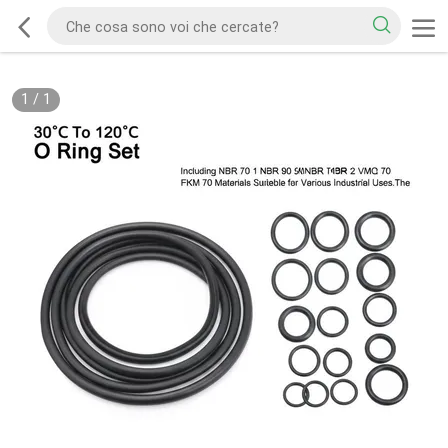
1
/
1