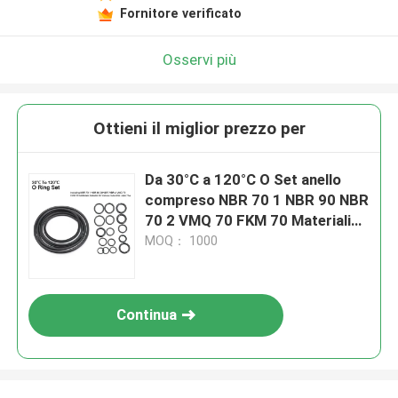
Fornitore verificato
Osservi più
Ottieni il miglior prezzo per
Da 30°C a 120°C O Set anello
compreso NBR 70 1 NBR 90 NBR
70 2 VMQ 70 FKM 70 Materiali
adatti a vari usi industriali
MOQ： 1000
Continua