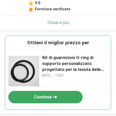
5.0
Fornitore verificato
Osservi più
Ottieni il miglior prezzo per
Kit di guarnizioni O-ring di
supporto personalizzato
progettato per la tenuta delle
macchine Daewoo, garantendo
MOQ： 1000
prestazioni a tenuta stagna e
durata nel tempo
Continua