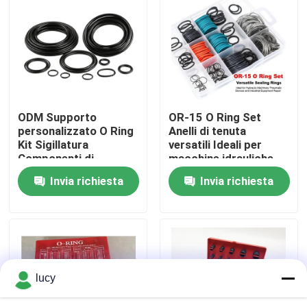
Chi siamo
Fatory Tour
ODM Supporto
OR-15 O Ring Set
Controllo di qualità
personalizzato O Ring
Anelli di tenuta
Kit Sigillatura
versatili Ideali per
Componenti di
macchine idrauliche
Contattaci
guarnizione Ampia
Dispositivi pneumatici
Invia richiesta
Invia richiesta
varietà di dimensioni
e riparazione di
Soluzioni durevoli
apparecchiature
notizie
industriali
Tutti i casi
lucy
giunti circolari di gomma