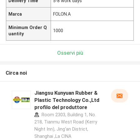
Delivery Time
5-8 work days
Marca
FOLON.A
Minimum Order Q
1000
uantity
Osservi più
Circa noi
Jiangsu Kunyuan Rubber &
Plastic Technology Co.,Ltd
profilo del produttore
Room 2303, Building 1, No.
218, Tianmu West Road (Kerry
Night Inn), Jing'an District,
Shanghai ,La CINA