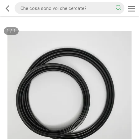
1
/
1