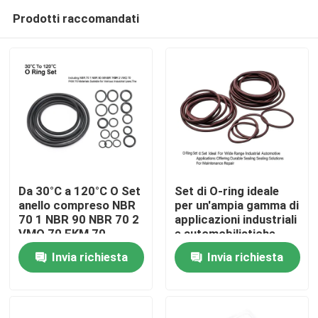
Prodotti raccomandati
Da 30°C a 120°C O Set
Set di O-ring ideale
anello compreso NBR
per un'ampia gamma di
70 1 NBR 90 NBR 70 2
applicazioni industriali
Casa
VMQ 70 FKM 70
e automobilistiche,
Materiali adatti a vari
che offre soluzioni di
Invia richiesta
Invia richiesta
usi industriali
tenuta durevoli per la
Prodotti
manutenzione e la
riparazione
Video