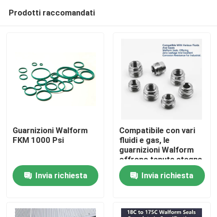
Prodotti raccomandati
Guarnizioni Walform
Compatibile con vari
FKM 1000 Psi
fluidi e gas, le
guarnizioni Walform
Casa
offrono tenuta stagna
e un'eccellente
Invia richiesta
Invia richiesta
resistenza alla
Prodotti
corrosione per
applicazioni industriali
Video