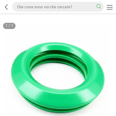
1
/
1