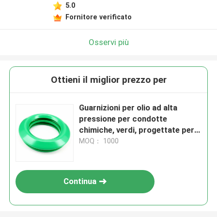
5.0
Fornitore verificato
Osservi più
Ottieni il miglior prezzo per
Guarnizioni per olio ad alta
pressione per condotte
chimiche, verdi, progettate per
migliorare la longevità delle
MOQ： 1000
apparecchiature e ridurre la
frequenza di manutenzione
Continua