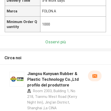
Delivery Time
5-8 work days
Marca
FOLON.A
Minimum Order Q
1000
uantity
Osservi più
Circa noi
Jiangsu Kunyuan Rubber &
Plastic Technology Co.,Ltd
profilo del produttore
Room 2303, Building 1, No.
218, Tianmu West Road (Kerry
Night Inn), Jing'an District,
Shanghai ,La CINA