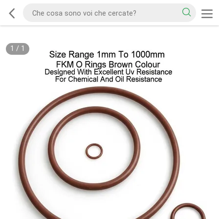
1
/
1