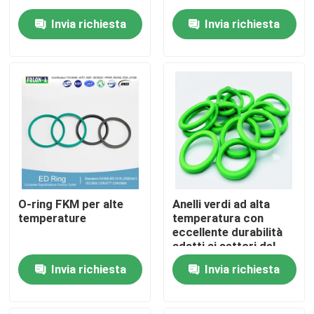
Invia richiesta
Invia richiesta
Chi siamo
Fatory Tour
Controllo di qualità
Contattaci
O-ring FKM per alte
Anelli verdi ad alta
notizie
temperature
temperatura con
eccellente durabilità
adatti ai settori del
petrolio, del gas e
Tutti i casi
Invia richiesta
Invia richiesta
dell'energia che
richiedono
componenti resistenti
giunti circolari di gomma