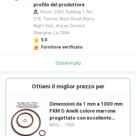
profilo del produttore
Room 2303, Building 1, No.
218, Tianmu West Road (Kerry
Night Inn), Jing'an District,
Shanghai ,La CINA
5.0
Fornitore verificato
Osservi più
Ottieni il miglior prezzo per
Dimensioni da 1 mm a 1000 mm
FKM O Anelli colore marrone
progettato con eccellente
resistenza agli UV per la
MOQ： 1000
resistenza chimica e all'olio