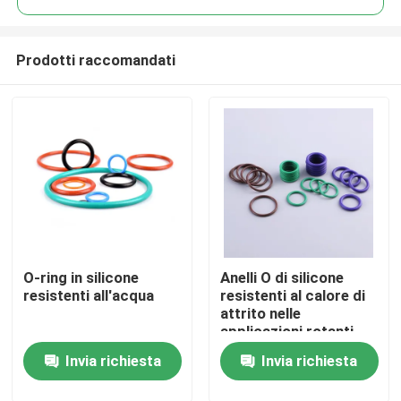
Prodotti raccomandati
O-ring in silicone
Anelli O di silicone
Casa
resistenti all'acqua
resistenti al calore di
attrito nelle
applicazioni rotanti
Prodotti
Invia richiesta
Invia richiesta
Video