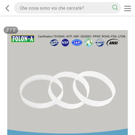
2
/
2