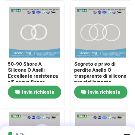
Chi siamo
Fatory Tour
Controllo di qualità
50-90 Shore A
Segreto e privo di
Silicone O Anelli
perdite Anello O
Contattaci
Eccellente resistenza
trasparente di silicone
all' acqua Basse
per sigillamento
temperature
Invia richiesta
Invia richiesta
notizie
Tutti i casi
giunti circolari di gomma
lucy