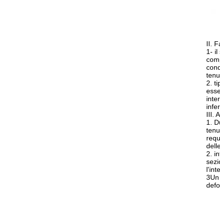
II. 
1- i
comp
cond
tenu
2. t
esse
inte
infe
III.
1. D
tenu
requ
dell
2. i
sezi
l'in
3Un 
defo