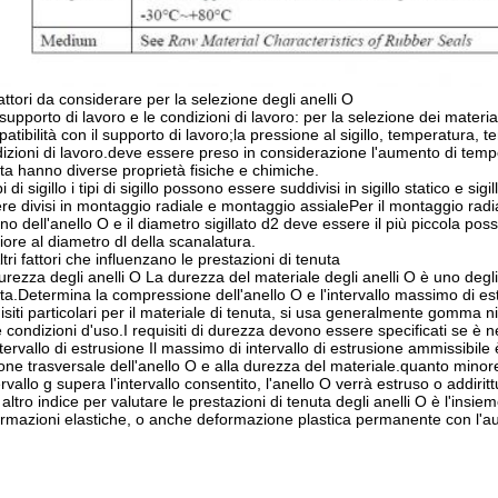
Fattori da considerare per la selezione degli anelli O
l supporto di lavoro e le condizioni di lavoro: per la selezione dei material
atibilità con il supporto di lavoro;la pressione al sigillo, temperatura, t
izioni di lavoro.deve essere preso in considerazione l'aumento di tempera
ta hanno diverse proprietà fisiche e chimiche.
ipi di sigillo i tipi di sigillo possono essere suddivisi in sigillo statico e 
re divisi in montaggio radiale e montaggio assialePer il montaggio radial
rno dell'anello O e il diametro sigillato d2 deve essere il più piccola p
riore al diametro dl della scanalatura.
 Altri fattori che influenzano le prestazioni di tenuta
urezza degli anelli O La durezza del materiale degli anelli O è uno degli 
ta.Determina la compressione dell'anello O e l'intervallo massimo di e
isiti particolari per il materiale di tenuta, si usa generalmente gomma 
e condizioni d'uso.I requisiti di durezza devono essere specificati se è n
ntervallo di estrusione Il massimo di intervallo di estrusione ammissibile
one trasversale dell'anello O e alla durezza del materiale.quanto mino
tervallo g supera l'intervallo consentito, l'anello O verrà estruso o addiri
altro indice per valutare le prestazioni di tenuta degli anelli O è l'ins
rmazioni elastiche, o anche deformazione plastica permanente con l'a