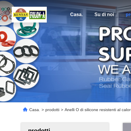
Casa.
Su di noi
pr
Casa.
>
prodotti
>
Anelli O di silicone resistenti al calor
prodotti