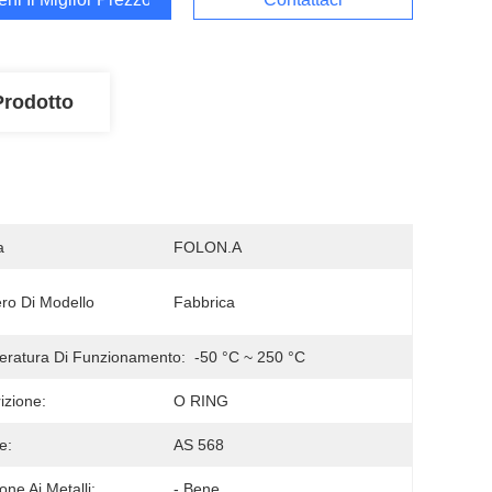
Prodotto
a
FOLON.A
o Di Modello
Fabbrica
ratura Di Funzionamento:
-50 °C ~ 250 °C
izione:
O RING
e:
AS 568
one Ai Metalli:
- Bene.