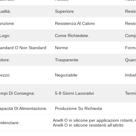
alità:
Superiore
Resis
unzione:
Resistenza Al Calore
Resis
 Logo:
Come Richiedete.
Compl
tandard O Non Standard:
Norme
Form
olore:
Trasparente
Quant
rezzo:
Negoziabile
Imball
empi Di Consegna:
5-8 Giorni Lavorativi
Termi
pacità Di Alimentazione:
Produzione Su Richiesta
Anelli O in silicone per applicazioni rotanti
, 
idenziare:
Anelli O in silicone resistenti all'attrito