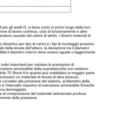
i per gli anelli O, si tiene conto in primo luogo della loro
enore di lavoro continuo, ciclo di funzionamento e altre
tura causato dal calore di attrito. I diversi materiali di
sigillo dinamico per tipo di carico;e i tipi di montaggio possono
e della tenuta dell'albero, la deviazione tra il diametro
ossibile:il diametro interno deve essere uguale o leggermente
indici importanti per valutare le prestazioni di
strusione ammissibile della scanalaturaSe non esistono
nitrile 70 Shore A in quanto può soddisfare la maggior parte
ecessario un materiale di tenuta di altra durezza..
 è correlato alla pressione del sistema, al diametro della
re è l'intervallo massimo di estrusione ammissibile EmasSe
ttura danneggiato.
ieme di compressione del materiale selezionato.produce
umento della pressione.