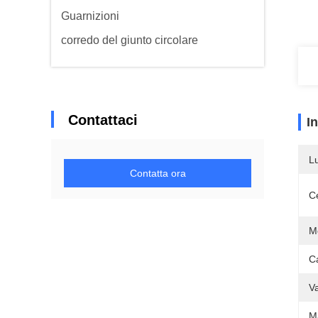
Guarnizioni
corredo del giunto circolare
Contattaci
I
L
Contatta ora
Ce
Me
C
V
Ma