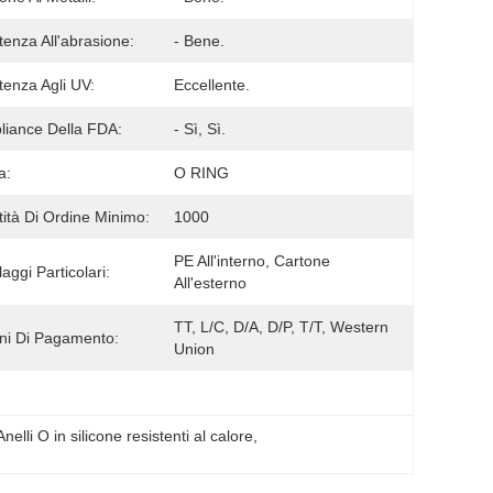
tenza All'abrasione:
- Bene.
tenza Agli UV:
Eccellente.
iance Della FDA:
- Sì, Sì.
a:
O RING
ità Di Ordine Minimo:
1000
PE All'interno, Cartone 
aggi Particolari:
All'esterno
TT, L/C, D/A, D/P, T/T, Western 
ni Di Pagamento:
Union
Anelli O in silicone resistenti al calore
, 