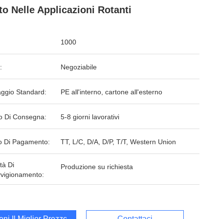
ito Nelle Applicazioni Rotanti
1000
:
Negoziabile
aggio Standard:
PE all'interno, cartone all'esterno
o Di Consegna:
5-8 giorni lavorativi
 Di Pagamento:
TT, L/C, D/A, D/P, T/T, Western Union
tà Di
Produzione su richiesta
vigionamento:
ieni Il Miglior Prezzo
Contattaci