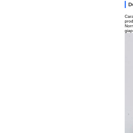
D
Cara
prod
Norm
giap