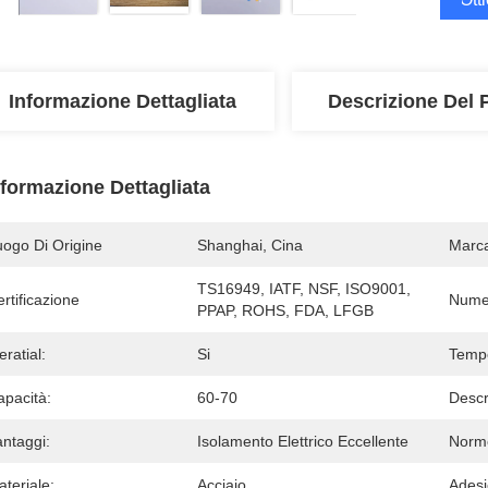
Informazione Dettagliata
Descrizione Del 
nformazione Dettagliata
uogo Di Origine
Shanghai, Cina
Marc
TS16949, IATF, NSF, ISO9001, 
rtificazione
Numer
PPAP, ROHS, FDA, LFGB
ratial:
Si
Tempe
apacità:
60-70
Descr
antaggi:
Isolamento Elettrico Eccellente
Norm
teriale:
Acciaio
Adesi