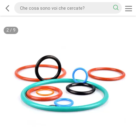
2
/
9