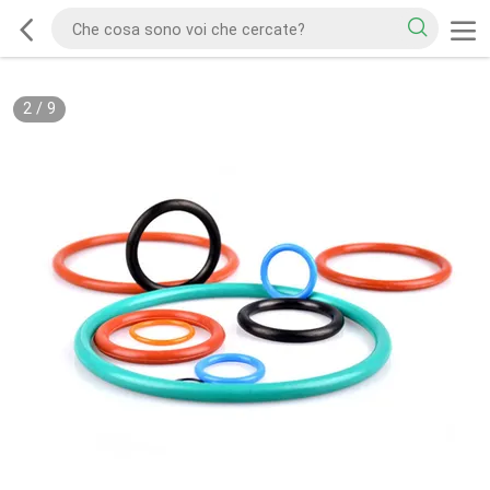
2
/
9