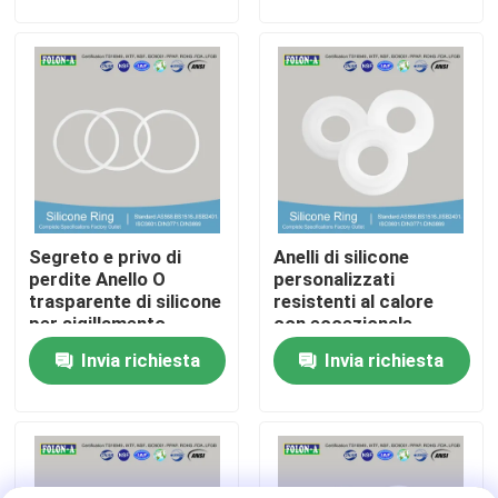
Chi siamo
Fatory Tour
Controllo di qualità
Segreto e privo di
Anelli di silicone
Contattaci
perdite Anello O
personalizzati
trasparente di silicone
resistenti al calore
per sigillamento
con eccezionale
notizie
resistenza all'acqua
Invia richiesta
Invia richiesta
Tutti i casi
giunti circolari di gomma