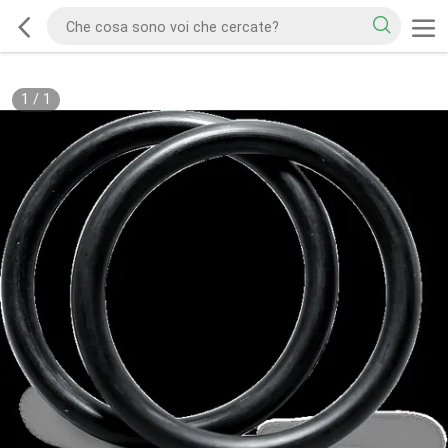
1
/
1