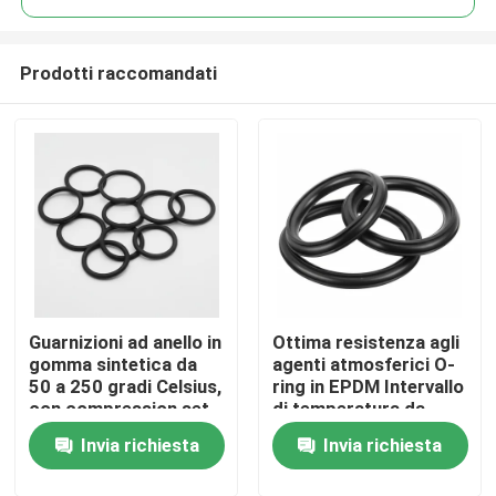
Prodotti raccomandati
Guarnizioni ad anello in
Ottima resistenza agli
Casa
gomma sintetica da
agenti atmosferici O-
50 a 250 gradi Celsius,
ring in EPDM Intervallo
con compression set
di temperatura da
Prodotti
del 35 percento,
meno 50 a 250 gradi
Invia richiesta
Invia richiesta
progettate per una
Celsius con resistenza
tenuta duratura
all'abrasione superiore
Video