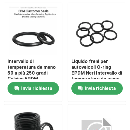
Chi siamo
Fatory Tour
Controllo di qualità
Intervallo di
Liquido freni per
temperatura da meno
autoveicoli O-ring
Contattaci
50 a più 250 gradi
EPDM Neri Intervallo di
Celsius EPDM
temperatura da meno
Elastomer Seals
50 a 250 gradi
Invia richiesta
Invia richiesta
notizie
Applicazioni ideali per
Elementi di tenuta per
la produzione
sistemi meccanici
automobilistica
Soluzioni di sigillatura
Tutti i casi
durevoli
giunti circolari di gomma