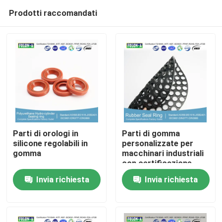
Prodotti raccomandati
Parti di orologi in
Parti di gomma
silicone regolabili in
personalizzate per
gomma
macchinari industriali
Casa
con certificazione
ROHS REACH FDA
Invia richiesta
Invia richiesta
LFGB
Prodotti
Video