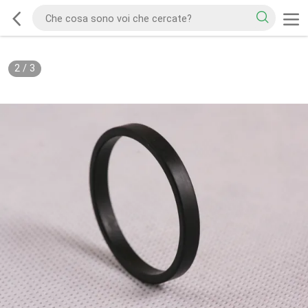
2
/
3