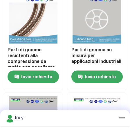
Chi siamo
Fatory Tour
Parti di gomma
Parti di gomma su
Controllo di qualità
resistenti alla
misura per
compressione da
applicazioni industriali
muffe con eccellente
Contattaci
resistenza chimica
Invia richiesta
Invia richiesta
notizie
Tutti i casi
lucy
giunti circolari di gomma