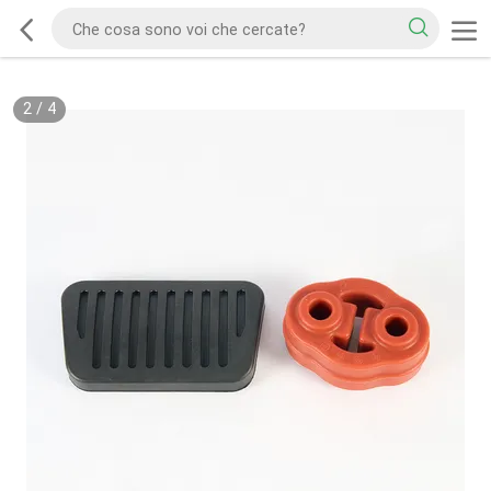
2
/
4