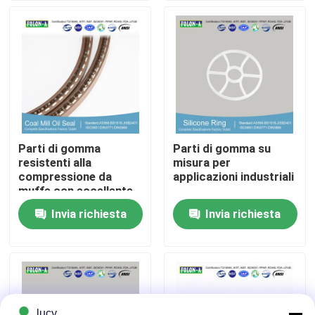
Chi siamo
Fatory Tour
Controllo di qualità
Parti di gomma
Parti di gomma su
resistenti alla
misura per
Contattaci
compressione da
applicazioni industriali
muffe con eccellente
resistenza chimica
Invia richiesta
Invia richiesta
notizie
Tutti i casi
giunti circolari di gomma
lucy