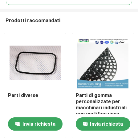
Prodotti raccomandati
Parti diverse
Parti di gomma
Casa
personalizzate per
macchinari industriali
con certificazione
Prodotti
ROHS REACH FDA
Invia richiesta
Invia richiesta
LFGB
Video