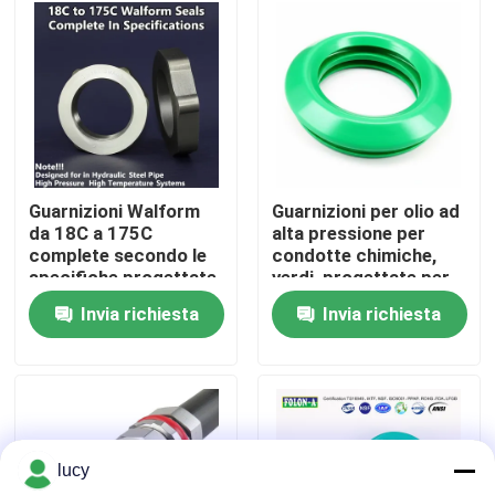
Chi siamo
Fatory Tour
Controllo di qualità
Guarnizioni Walform
Guarnizioni per olio ad
da 18C a 175C
alta pressione per
complete secondo le
condotte chimiche,
Contattaci
specifiche progettate
verdi, progettate per
per sistemi idraulici in
migliorare la longevità
Invia richiesta
Invia richiesta
tubi di acciaio ad alta
delle apparecchiature
notizie
pressione e alta
e ridurre la frequenza
temperatura
di manutenzione
Tutti i casi
lucy
giunti circolari di gomma