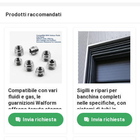
Prodotti raccomandati
Compatibile con vari
Sigilli e ripari per
fluidi e gas, le
banchina completi
Casa
guarnizioni Walform
nelle specifiche, con
offrono tenuta stagna
sistemi di tubi in
e un'eccellente
acciaio idraulici
Prodotti
Invia richiesta
Invia richiesta
resistenza alla
progettati per alta
corrosione per
pressione e alta
applicazioni industriali
temperatura
Video