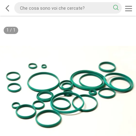
1
/
1