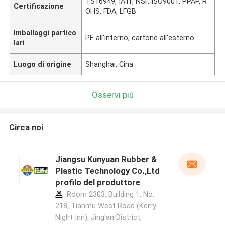
TS16949, IATF, NSF, ISO9001, PPAP, R
Certificazione
OHS, FDA, LFGB
Imballaggi partico
PE all'interno, cartone all'esterno
lari
Luogo di origine
Shanghai, Cina
Osservi più
Circa noi
Jiangsu Kunyuan Rubber &
Plastic Technology Co.,Ltd
profilo del produttore
Room 2303, Building 1, No.
218, Tianmu West Road (Kerry
Night Inn), Jing'an District,