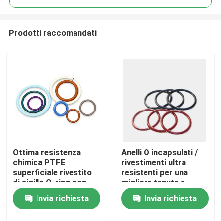
Prodotti raccomandati
Ottima resistenza
Anelli O incapsulati /
Casa
chimica PTFE
rivestimenti ultra
superficiale rivestito
resistenti per una
di sigillo O-ring con
migliore tenuta e
Prodotti
gomma nera
ammortizzazione
Invia richiesta
Invia richiesta
Video