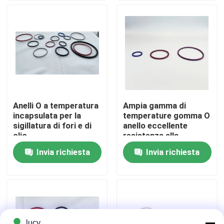
Chi siamo
Fatory Tour
Controllo di qualità
Anelli O a temperatura
Ampia gamma di
incapsulata per la
temperature gomma O
Contattaci
sigillatura di fori e di
anello eccellente
olio
resistenza alla
trazione PTFE
Invia richiesta
Invia richiesta
notizie
rivestito
Tutti i casi
giunti circolari di gomma
lucy