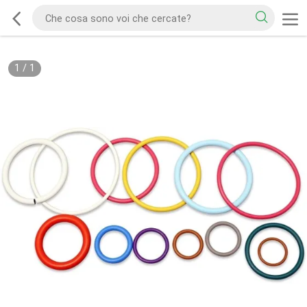
1
/
1